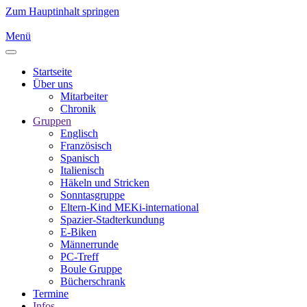
Zum Hauptinhalt springen
Menü
Startseite
Über uns
Mitarbeiter
Chronik
Gruppen
Englisch
Französisch
Spanisch
Italienisch
Häkeln und Stricken
Sonntasgruppe
Eltern-Kind MEKi-international
Spazier-Stadterkundung
E-Biken
Männerrunde
PC-Treff
Boule Gruppe
Bücherschrank
Termine
Infos