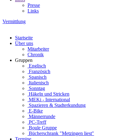
Presse
Links
Vermittlung
Startseite
Über uns
Mitarbeiter
Chronik
Gruppen
Englisch
Französich
Spanisch
Italienisch
Sonntag
Häkeln und Stricken
MEKi - International
Spazieren & Stadterkundung
E-Bike
Männerrunde
PC-Treff
Boule Gruppe
Bücherschrank "Metzingen liest"
Termine