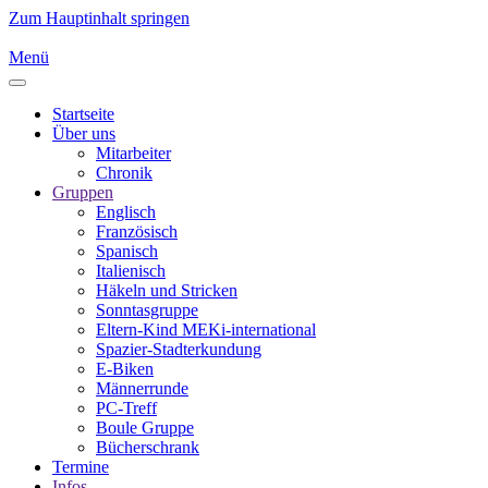
Zum Hauptinhalt springen
Menü
Startseite
Über uns
Mitarbeiter
Chronik
Gruppen
Englisch
Französisch
Spanisch
Italienisch
Häkeln und Stricken
Sonntasgruppe
Eltern-Kind MEKi-international
Spazier-Stadterkundung
E-Biken
Männerrunde
PC-Treff
Boule Gruppe
Bücherschrank
Termine
Infos