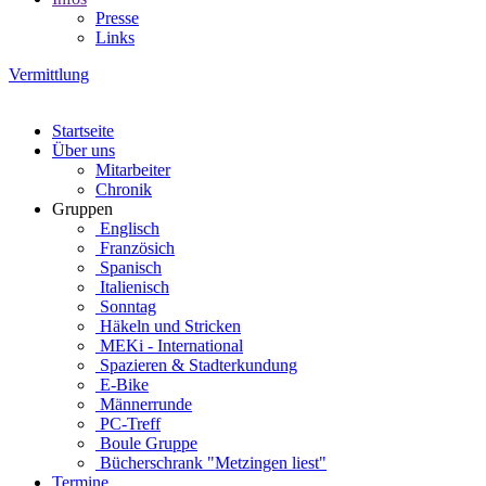
Presse
Links
Vermittlung
Startseite
Über uns
Mitarbeiter
Chronik
Gruppen
Englisch
Französich
Spanisch
Italienisch
Sonntag
Häkeln und Stricken
MEKi - International
Spazieren & Stadterkundung
E-Bike
Männerrunde
PC-Treff
Boule Gruppe
Bücherschrank "Metzingen liest"
Termine