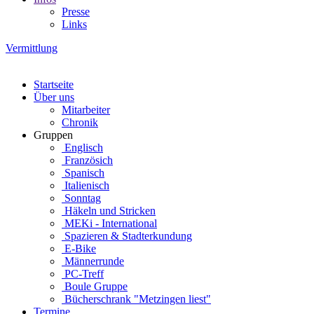
Presse
Links
Vermittlung
Startseite
Über uns
Mitarbeiter
Chronik
Gruppen
Englisch
Französich
Spanisch
Italienisch
Sonntag
Häkeln und Stricken
MEKi - International
Spazieren & Stadterkundung
E-Bike
Männerrunde
PC-Treff
Boule Gruppe
Bücherschrank "Metzingen liest"
Termine