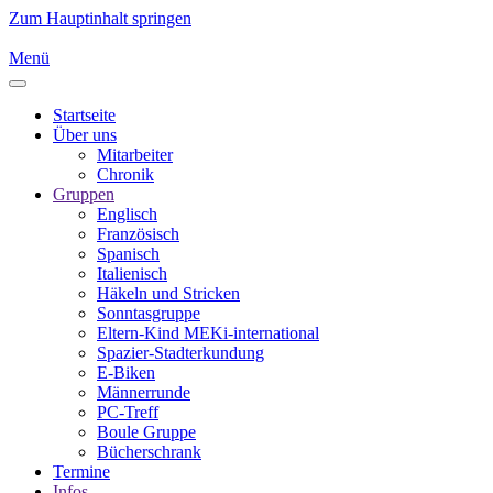
Zum Hauptinhalt springen
Menü
Startseite
Über uns
Mitarbeiter
Chronik
Gruppen
Englisch
Französisch
Spanisch
Italienisch
Häkeln und Stricken
Sonntasgruppe
Eltern-Kind MEKi-international
Spazier-Stadterkundung
E-Biken
Männerrunde
PC-Treff
Boule Gruppe
Bücherschrank
Termine
Infos