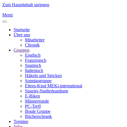
Zum Hauptinhalt springen
Menü
Startseite
Über uns
Mitarbeiter
Chronik
Gruppen
Englisch
Französisch
Spanisch
Italienisch
Häkeln und Stricken
Sonntasgruppe
Eltern-Kind MEKi-international
Spazier-Stadterkundung
E-Biken
Männerrunde
PC-Treff
Boule Gruppe
Bücherschrank
Termine
Infos