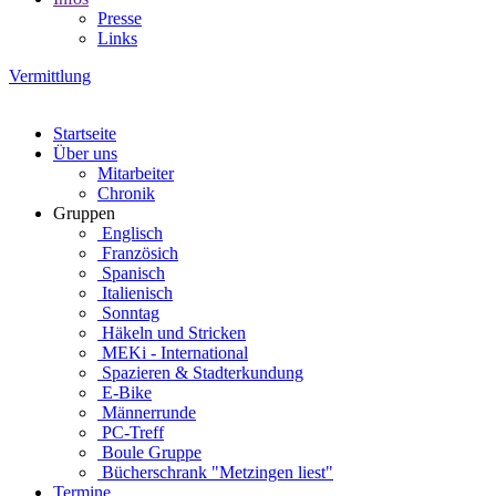
Presse
Links
Vermittlung
Startseite
Über uns
Mitarbeiter
Chronik
Gruppen
Englisch
Französich
Spanisch
Italienisch
Sonntag
Häkeln und Stricken
MEKi - International
Spazieren & Stadterkundung
E-Bike
Männerrunde
PC-Treff
Boule Gruppe
Bücherschrank "Metzingen liest"
Termine