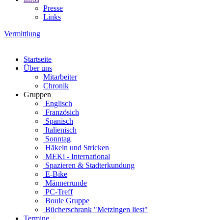
Presse
Links
Vermittlung
Startseite
Über uns
Mitarbeiter
Chronik
Gruppen
Englisch
Französich
Spanisch
Italienisch
Sonntag
Häkeln und Stricken
MEKi - International
Spazieren & Stadterkundung
E-Bike
Männerrunde
PC-Treff
Boule Gruppe
Bücherschrank "Metzingen liest"
Termine