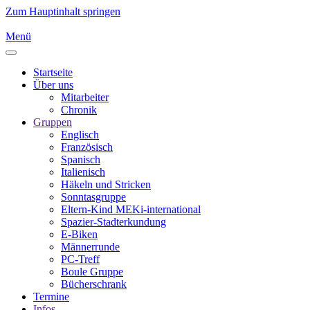
Zum Hauptinhalt springen
Menü
Startseite
Über uns
Mitarbeiter
Chronik
Gruppen
Englisch
Französisch
Spanisch
Italienisch
Häkeln und Stricken
Sonntasgruppe
Eltern-Kind MEKi-international
Spazier-Stadterkundung
E-Biken
Männerrunde
PC-Treff
Boule Gruppe
Bücherschrank
Termine
Infos