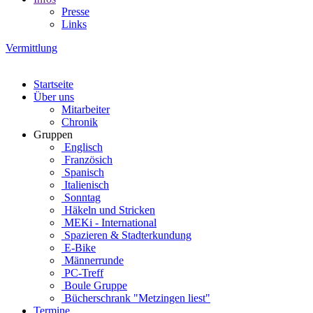
Presse
Links
Vermittlung
Startseite
Über uns
Mitarbeiter
Chronik
Gruppen
Englisch
Französich
Spanisch
Italienisch
Sonntag
Häkeln und Stricken
MEKi - International
Spazieren & Stadterkundung
E-Bike
Männerrunde
PC-Treff
Boule Gruppe
Bücherschrank "Metzingen liest"
Termine