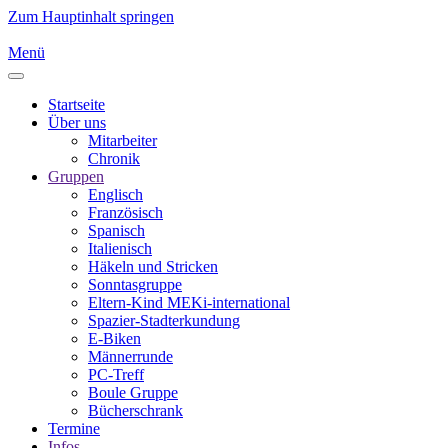
Zum Hauptinhalt springen
Menü
Startseite
Über uns
Mitarbeiter
Chronik
Gruppen
Englisch
Französisch
Spanisch
Italienisch
Häkeln und Stricken
Sonntasgruppe
Eltern-Kind MEKi-international
Spazier-Stadterkundung
E-Biken
Männerrunde
PC-Treff
Boule Gruppe
Bücherschrank
Termine
Infos