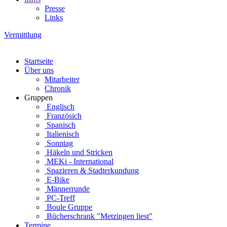
Presse
Links
Vermittlung
Startseite
Über uns
Mitarbeiter
Chronik
Gruppen
Englisch
Französich
Spanisch
Italienisch
Sonntag
Häkeln und Stricken
MEKi - International
Spazieren & Stadterkundung
E-Bike
Männerrunde
PC-Treff
Boule Gruppe
Bücherschrank "Metzingen liest"
Termine