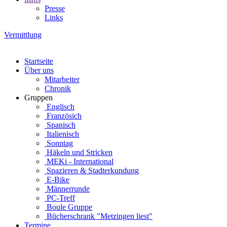
Presse
Links
Vermittlung
Startseite
Über uns
Mitarbeiter
Chronik
Gruppen
Englisch
Französich
Spanisch
Italienisch
Sonntag
Häkeln und Stricken
MEKi - International
Spazieren & Stadterkundung
E-Bike
Männerrunde
PC-Treff
Boule Gruppe
Bücherschrank "Metzingen liest"
Termine