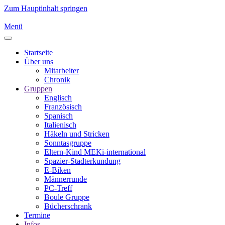
Zum Hauptinhalt springen
Menü
Startseite
Über uns
Mitarbeiter
Chronik
Gruppen
Englisch
Französisch
Spanisch
Italienisch
Häkeln und Stricken
Sonntasgruppe
Eltern-Kind MEKi-international
Spazier-Stadterkundung
E-Biken
Männerrunde
PC-Treff
Boule Gruppe
Bücherschrank
Termine
Infos