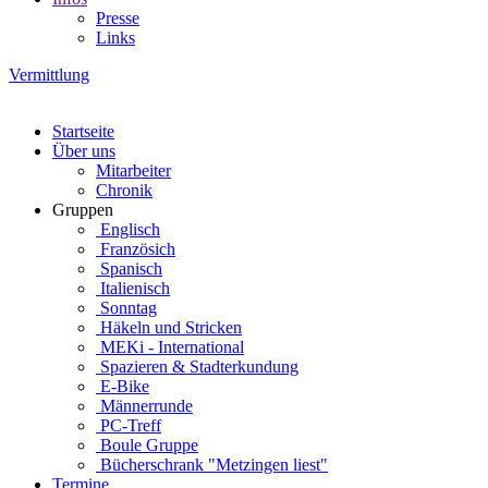
Presse
Links
Vermittlung
Startseite
Über uns
Mitarbeiter
Chronik
Gruppen
Englisch
Französich
Spanisch
Italienisch
Sonntag
Häkeln und Stricken
MEKi - International
Spazieren & Stadterkundung
E-Bike
Männerrunde
PC-Treff
Boule Gruppe
Bücherschrank "Metzingen liest"
Termine