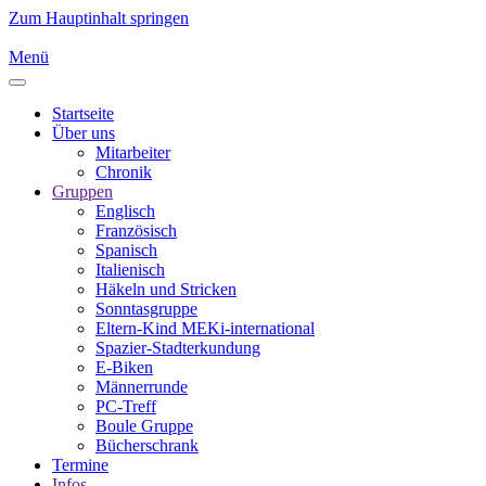
Zum Hauptinhalt springen
Menü
Startseite
Über uns
Mitarbeiter
Chronik
Gruppen
Englisch
Französisch
Spanisch
Italienisch
Häkeln und Stricken
Sonntasgruppe
Eltern-Kind MEKi-international
Spazier-Stadterkundung
E-Biken
Männerrunde
PC-Treff
Boule Gruppe
Bücherschrank
Termine
Infos