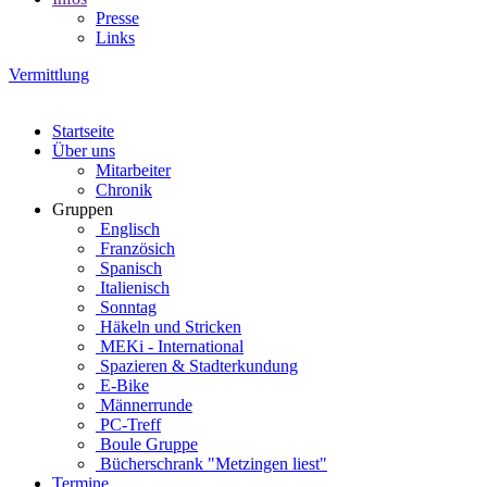
Presse
Links
Vermittlung
Startseite
Über uns
Mitarbeiter
Chronik
Gruppen
Englisch
Französich
Spanisch
Italienisch
Sonntag
Häkeln und Stricken
MEKi - International
Spazieren & Stadterkundung
E-Bike
Männerrunde
PC-Treff
Boule Gruppe
Bücherschrank "Metzingen liest"
Termine