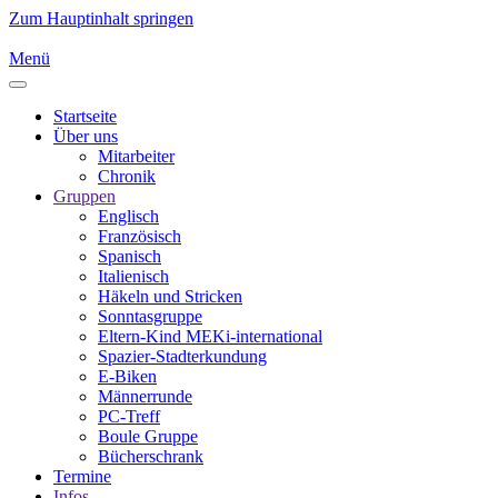
Zum Hauptinhalt springen
Menü
Startseite
Über uns
Mitarbeiter
Chronik
Gruppen
Englisch
Französisch
Spanisch
Italienisch
Häkeln und Stricken
Sonntasgruppe
Eltern-Kind MEKi-international
Spazier-Stadterkundung
E-Biken
Männerrunde
PC-Treff
Boule Gruppe
Bücherschrank
Termine
Infos