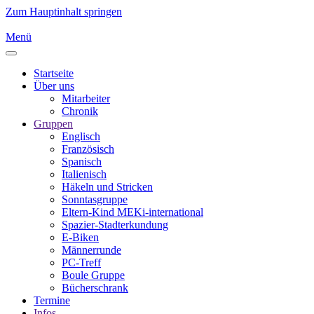
Zum Hauptinhalt springen
Menü
Startseite
Über uns
Mitarbeiter
Chronik
Gruppen
Englisch
Französisch
Spanisch
Italienisch
Häkeln und Stricken
Sonntasgruppe
Eltern-Kind MEKi-international
Spazier-Stadterkundung
E-Biken
Männerrunde
PC-Treff
Boule Gruppe
Bücherschrank
Termine
Infos