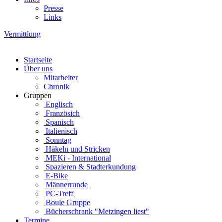
Presse
Links
Vermittlung
Startseite
Über uns
Mitarbeiter
Chronik
Gruppen
Englisch
Französich
Spanisch
Italienisch
Sonntag
Häkeln und Stricken
MEKi - International
Spazieren & Stadterkundung
E-Bike
Männerrunde
PC-Treff
Boule Gruppe
Bücherschrank "Metzingen liest"
Termine