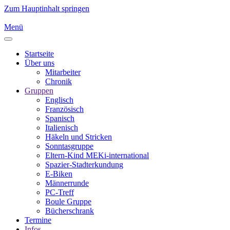
Zum Hauptinhalt springen
Menü
Startseite
Über uns
Mitarbeiter
Chronik
Gruppen
Englisch
Französisch
Spanisch
Italienisch
Häkeln und Stricken
Sonntasgruppe
Eltern-Kind MEKi-international
Spazier-Stadterkundung
E-Biken
Männerrunde
PC-Treff
Boule Gruppe
Bücherschrank
Termine
Infos