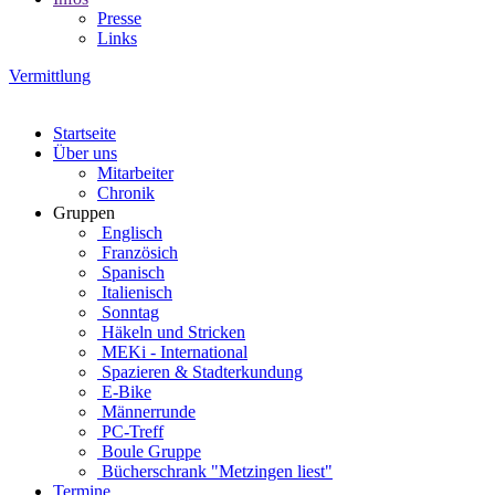
Presse
Links
Vermittlung
Startseite
Über uns
Mitarbeiter
Chronik
Gruppen
Englisch
Französich
Spanisch
Italienisch
Sonntag
Häkeln und Stricken
MEKi - International
Spazieren & Stadterkundung
E-Bike
Männerrunde
PC-Treff
Boule Gruppe
Bücherschrank "Metzingen liest"
Termine