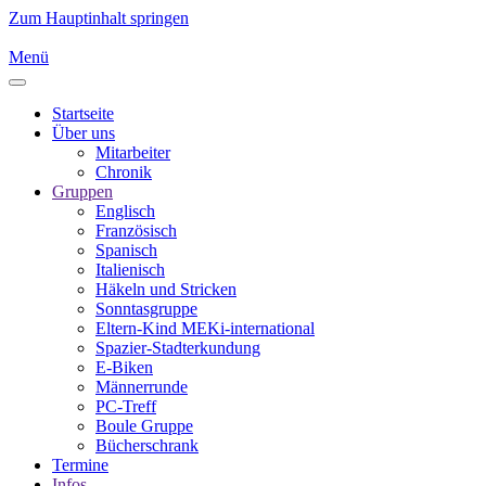
Zum Hauptinhalt springen
Menü
Startseite
Über uns
Mitarbeiter
Chronik
Gruppen
Englisch
Französisch
Spanisch
Italienisch
Häkeln und Stricken
Sonntasgruppe
Eltern-Kind MEKi-international
Spazier-Stadterkundung
E-Biken
Männerrunde
PC-Treff
Boule Gruppe
Bücherschrank
Termine
Infos