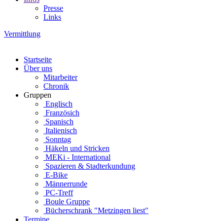
Presse
Links
Vermittlung
Startseite
Über uns
Mitarbeiter
Chronik
Gruppen
Englisch
Französich
Spanisch
Italienisch
Sonntag
Häkeln und Stricken
MEKi - International
Spazieren & Stadterkundung
E-Bike
Männerrunde
PC-Treff
Boule Gruppe
Bücherschrank "Metzingen liest"
Termine