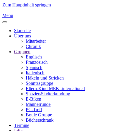
Zum Hauptinhalt springen
Menü
Startseite
Über uns
Mitarbeiter
Chronik
Gruppen
Englisch
Französisch
Spanisch
Italienisch
Häkeln und Stricken
Sonntasgruppe
Eltern-Kind MEKi-international
Spazier-Stadterkundung
E-Biken
Männerrunde
PC-Treff
Boule Gruppe
Bücherschrank
Termine
Infos