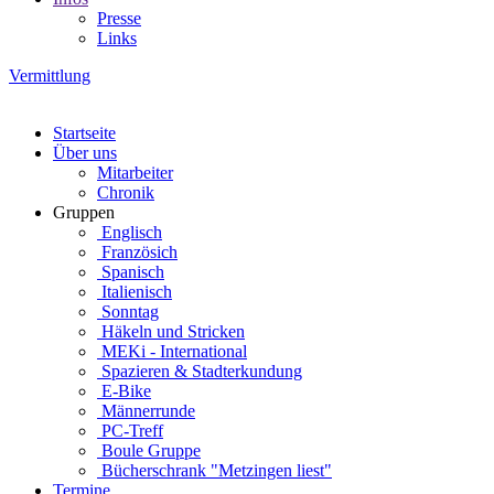
Presse
Links
Vermittlung
Startseite
Über uns
Mitarbeiter
Chronik
Gruppen
Englisch
Französich
Spanisch
Italienisch
Sonntag
Häkeln und Stricken
MEKi - International
Spazieren & Stadterkundung
E-Bike
Männerrunde
PC-Treff
Boule Gruppe
Bücherschrank "Metzingen liest"
Termine