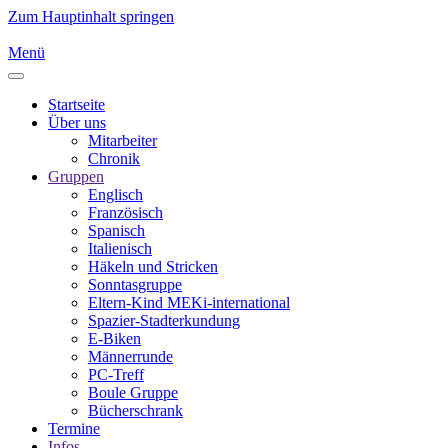
Zum Hauptinhalt springen
Menü
Startseite
Über uns
Mitarbeiter
Chronik
Gruppen
Englisch
Französisch
Spanisch
Italienisch
Häkeln und Stricken
Sonntasgruppe
Eltern-Kind MEKi-international
Spazier-Stadterkundung
E-Biken
Männerrunde
PC-Treff
Boule Gruppe
Bücherschrank
Termine
Infos