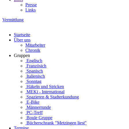
Presse
Links
Vermittlung
Startseite
Über uns
Mitarbeiter
Chronik
Gruppen
Englisch
Französich
Spanisch
Italienisch
Sonntag
Häkeln und Stricken
MEKi - International
Spazieren & Stadterkundung
E-Bike
Männerrunde
PC-Treff
Boule Gruppe
Bücherschrank "Metzingen liest"
Termine