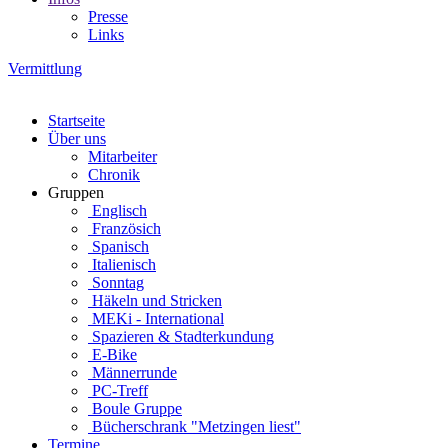
Presse
Links
Vermittlung
Startseite
Über uns
Mitarbeiter
Chronik
Gruppen
Englisch
Französich
Spanisch
Italienisch
Sonntag
Häkeln und Stricken
MEKi - International
Spazieren & Stadterkundung
E-Bike
Männerrunde
PC-Treff
Boule Gruppe
Bücherschrank "Metzingen liest"
Termine