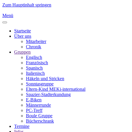
Zum Hauptinhalt springen
Menü
Startseite
Über uns
Mitarbeiter
Chronik
Gruppen
Englisch
Französisch
Spanisch
Italienisch
Häkeln und Stricken
Sonntasgruppe
Eltern-Kind MEKi-international
Spazier-Stadterkundung
E-Biken
Männerrunde
PC-Treff
Boule Gruppe
Bücherschrank
Termine
Infos