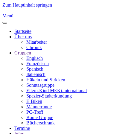
Zum Hauptinhalt springen
Menü
Startseite
Über uns
Mitarbeiter
Chronik
Gruppen
Englisch
Französisch
Spanisch
Italienisch
Häkeln und Stricken
Sonntasgruppe
Eltern-Kind MEKi-international
Spazier-Stadterkundung
E-Biken
Männerrunde
PC-Treff
Boule Gruppe
Bücherschrank
Termine
Infos