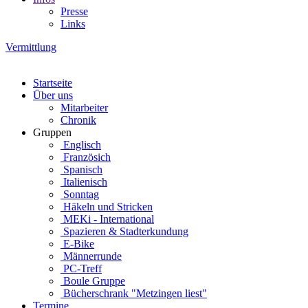
Presse
Links
Vermittlung
Startseite
Über uns
Mitarbeiter
Chronik
Gruppen
Englisch
Französich
Spanisch
Italienisch
Sonntag
Häkeln und Stricken
MEKi - International
Spazieren & Stadterkundung
E-Bike
Männerrunde
PC-Treff
Boule Gruppe
Bücherschrank "Metzingen liest"
Termine