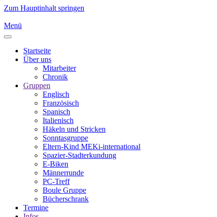
Zum Hauptinhalt springen
Menü
Startseite
Über uns
Mitarbeiter
Chronik
Gruppen
Englisch
Französisch
Spanisch
Italienisch
Häkeln und Stricken
Sonntasgruppe
Eltern-Kind MEKi-international
Spazier-Stadterkundung
E-Biken
Männerrunde
PC-Treff
Boule Gruppe
Bücherschrank
Termine
Infos