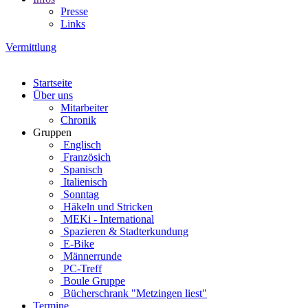
Presse
Links
Vermittlung
Startseite
Über uns
Mitarbeiter
Chronik
Gruppen
Englisch
Französich
Spanisch
Italienisch
Sonntag
Häkeln und Stricken
MEKi - International
Spazieren & Stadterkundung
E-Bike
Männerrunde
PC-Treff
Boule Gruppe
Bücherschrank "Metzingen liest"
Termine