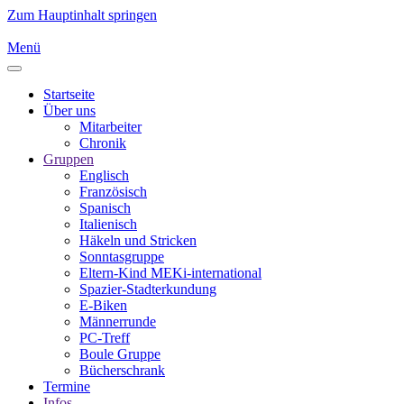
Zum Hauptinhalt springen
Menü
Startseite
Über uns
Mitarbeiter
Chronik
Gruppen
Englisch
Französisch
Spanisch
Italienisch
Häkeln und Stricken
Sonntasgruppe
Eltern-Kind MEKi-international
Spazier-Stadterkundung
E-Biken
Männerrunde
PC-Treff
Boule Gruppe
Bücherschrank
Termine
Infos