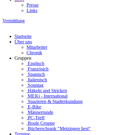
Presse
Links
Vermittlung
Startseite
Über uns
Mitarbeiter
Chronik
Gruppen
Englisch
Französich
Spanisch
Italienisch
Sonntag
Häkeln und Stricken
MEKi - International
Spazieren & Stadterkundung
E-Bike
Männerrunde
PC-Treff
Boule Gruppe
Bücherschrank "Metzingen liest"
Termine