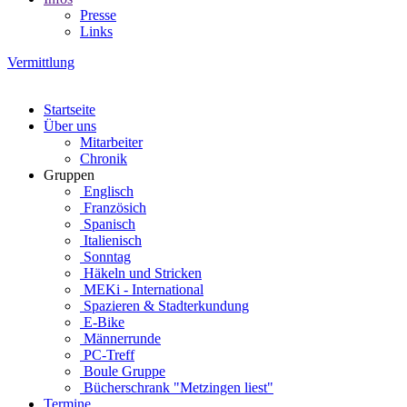
Presse
Links
Vermittlung
Startseite
Über uns
Mitarbeiter
Chronik
Gruppen
Englisch
Französich
Spanisch
Italienisch
Sonntag
Häkeln und Stricken
MEKi - International
Spazieren & Stadterkundung
E-Bike
Männerrunde
PC-Treff
Boule Gruppe
Bücherschrank "Metzingen liest"
Termine