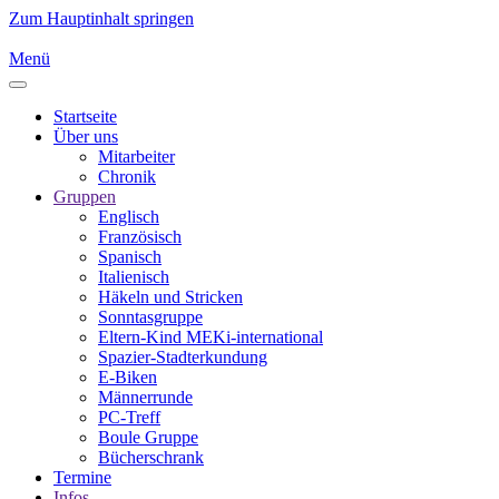
Zum Hauptinhalt springen
Menü
Startseite
Über uns
Mitarbeiter
Chronik
Gruppen
Englisch
Französisch
Spanisch
Italienisch
Häkeln und Stricken
Sonntasgruppe
Eltern-Kind MEKi-international
Spazier-Stadterkundung
E-Biken
Männerrunde
PC-Treff
Boule Gruppe
Bücherschrank
Termine
Infos