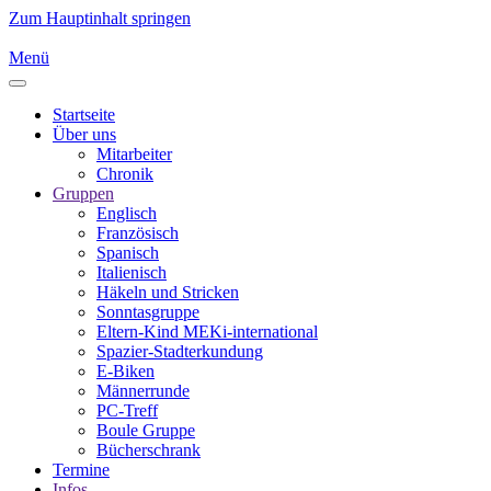
Zum Hauptinhalt springen
Menü
Startseite
Über uns
Mitarbeiter
Chronik
Gruppen
Englisch
Französisch
Spanisch
Italienisch
Häkeln und Stricken
Sonntasgruppe
Eltern-Kind MEKi-international
Spazier-Stadterkundung
E-Biken
Männerrunde
PC-Treff
Boule Gruppe
Bücherschrank
Termine
Infos