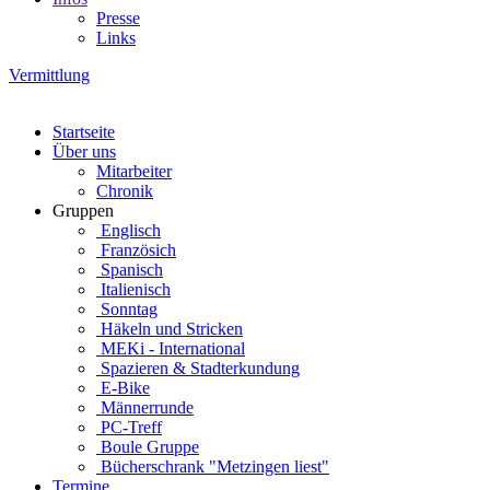
Presse
Links
Vermittlung
Startseite
Über uns
Mitarbeiter
Chronik
Gruppen
Englisch
Französich
Spanisch
Italienisch
Sonntag
Häkeln und Stricken
MEKi - International
Spazieren & Stadterkundung
E-Bike
Männerrunde
PC-Treff
Boule Gruppe
Bücherschrank "Metzingen liest"
Termine