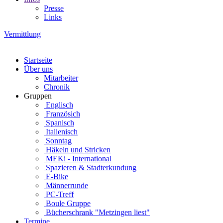
Presse
Links
Vermittlung
Startseite
Über uns
Mitarbeiter
Chronik
Gruppen
Englisch
Französich
Spanisch
Italienisch
Sonntag
Häkeln und Stricken
MEKi - International
Spazieren & Stadterkundung
E-Bike
Männerrunde
PC-Treff
Boule Gruppe
Bücherschrank "Metzingen liest"
Termine