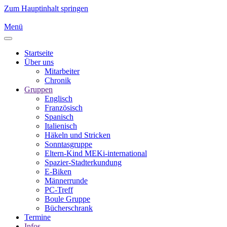
Zum Hauptinhalt springen
Menü
Startseite
Über uns
Mitarbeiter
Chronik
Gruppen
Englisch
Französisch
Spanisch
Italienisch
Häkeln und Stricken
Sonntasgruppe
Eltern-Kind MEKi-international
Spazier-Stadterkundung
E-Biken
Männerrunde
PC-Treff
Boule Gruppe
Bücherschrank
Termine
Infos