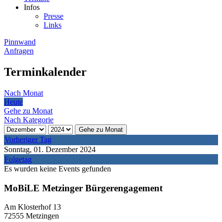
Infos
Presse
Links
Pinnwand
Anfragen
Terminkalender
Nach Monat
Heute
Gehe zu Monat
Nach Kategorie
Gehe zu Monat
Vorheriger Tag
Sonntag, 01. Dezember 2024
Folgetag
Es wurden keine Events gefunden
MoBiLE Metzinger Bürgerengagement
Am Klosterhof 13
72555 Metzingen