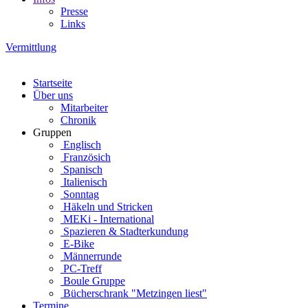
Presse
Links
Vermittlung
Startseite
Über uns
Mitarbeiter
Chronik
Gruppen
Englisch
Französich
Spanisch
Italienisch
Sonntag
Häkeln und Stricken
MEKi - International
Spazieren & Stadterkundung
E-Bike
Männerrunde
PC-Treff
Boule Gruppe
Bücherschrank "Metzingen liest"
Termine