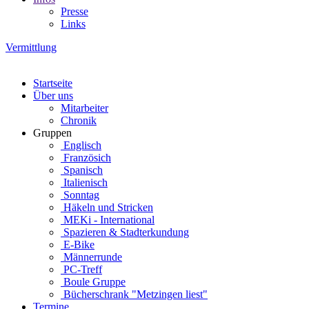
Presse
Links
Vermittlung
Startseite
Über uns
Mitarbeiter
Chronik
Gruppen
Englisch
Französich
Spanisch
Italienisch
Sonntag
Häkeln und Stricken
MEKi - International
Spazieren & Stadterkundung
E-Bike
Männerrunde
PC-Treff
Boule Gruppe
Bücherschrank "Metzingen liest"
Termine