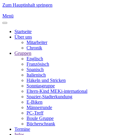
Zum Hauptinhalt springen
Menü
Startseite
Über uns
Mitarbeiter
Chronik
Gruppen
Englisch
Französisch
Spanisch
Italienisch
Häkeln und Stricken
Sonntasgruppe
Eltern-Kind MEKi-international
Spazier-Stadterkundung
E-Biken
Männerrunde
PC-Treff
Boule Gruppe
Bücherschrank
Termine
Infos