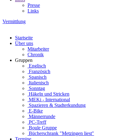
Presse
Links
Vermittlung
Startseite
Über uns
Mitarbeiter
Chronik
Gruppen
Englisch
Französich
Spanisch
Italienisch
Sonntag
Häkeln und Stricken
MEKi - International
Spazieren & Stadterkundung
E-Bike
Männerrunde
PC-Treff
Boule Gruppe
Bücherschrank "Metzingen liest"
Termine