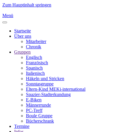
Zum Hauptinhalt springen
Menü
Startseite
Über uns
Mitarbeiter
Chronik
Gruppen
Englisch
Französisch
Spanisch
Italienisch
Häkeln und Stricken
Sonntasgruppe
Eltern-Kind MEKi-international
Spazier-Stadterkundung
E-Biken
Männerrunde
PC-Treff
Boule Gruppe
Bücherschrank
Termine
Infos