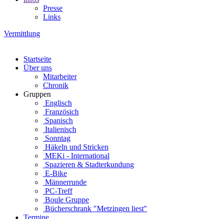
Presse
Links
Vermittlung
Startseite
Über uns
Mitarbeiter
Chronik
Gruppen
Englisch
Französich
Spanisch
Italienisch
Sonntag
Häkeln und Stricken
MEKi - International
Spazieren & Stadterkundung
E-Bike
Männerrunde
PC-Treff
Boule Gruppe
Bücherschrank "Metzingen liest"
Termine