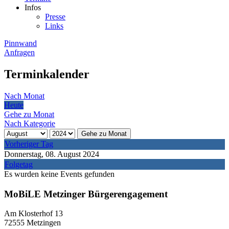
Infos
Presse
Links
Pinnwand
Anfragen
Terminkalender
Nach Monat
Heute
Gehe zu Monat
Nach Kategorie
Gehe zu Monat
Vorheriger Tag
Donnerstag, 08. August 2024
Folgetag
Es wurden keine Events gefunden
MoBiLE Metzinger Bürgerengagement
Am Klosterhof 13
72555 Metzingen