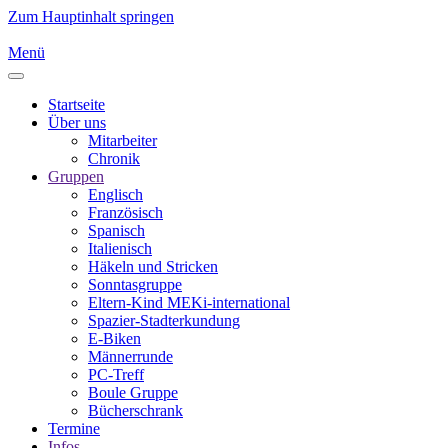
Zum Hauptinhalt springen
Menü
Startseite
Über uns
Mitarbeiter
Chronik
Gruppen
Englisch
Französisch
Spanisch
Italienisch
Häkeln und Stricken
Sonntasgruppe
Eltern-Kind MEKi-international
Spazier-Stadterkundung
E-Biken
Männerrunde
PC-Treff
Boule Gruppe
Bücherschrank
Termine
Infos