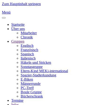
Zum Hauptinhalt springen
Menü
Startseite
Über uns
Mitarbeiter
Chronik
Gruppen
Englisch
Französisch
Spanisch
Italienisch
Häkeln und Stricken
Sonntasgruppe
Eltern-Kind MEKi-international
Spazier-Stadterkundung
E-Biken
Männerrunde
PC-Treff
Boule Gruppe
Bücherschrank
Termine
Infos