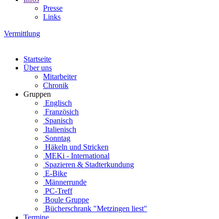
Presse
Links
Vermittlung
Startseite
Über uns
Mitarbeiter
Chronik
Gruppen
Englisch
Französich
Spanisch
Italienisch
Sonntag
Häkeln und Stricken
MEKi - International
Spazieren & Stadterkundung
E-Bike
Männerrunde
PC-Treff
Boule Gruppe
Bücherschrank "Metzingen liest"
Termine