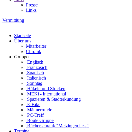
Presse
Links
Vermittlung
Startseite
Über uns
Mitarbeiter
Chronik
Gruppen
Englisch
Französich
Spanisch
Italienisch
Sonntag
Häkeln und Stricken
MEKi - International
Spazieren & Stadterkundung
E-Bike
Männerrunde
PC-Treff
Boule Gruppe
Bücherschrank "Metzingen liest"
Termine