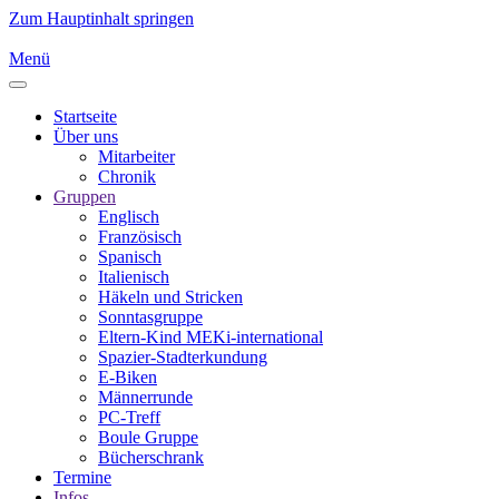
Zum Hauptinhalt springen
Menü
Startseite
Über uns
Mitarbeiter
Chronik
Gruppen
Englisch
Französisch
Spanisch
Italienisch
Häkeln und Stricken
Sonntasgruppe
Eltern-Kind MEKi-international
Spazier-Stadterkundung
E-Biken
Männerrunde
PC-Treff
Boule Gruppe
Bücherschrank
Termine
Infos