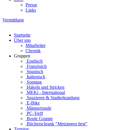
Presse
Links
Vermittlung
Startseite
Über uns
Mitarbeiter
Chronik
Gruppen
Englisch
Französich
Spanisch
Italienisch
Sonntag
Häkeln und Stricken
MEKi - International
Spazieren & Stadterkundung
E-Bike
Männerrunde
PC-Treff
Boule Gruppe
Bücherschrank "Metzingen liest"
Termine