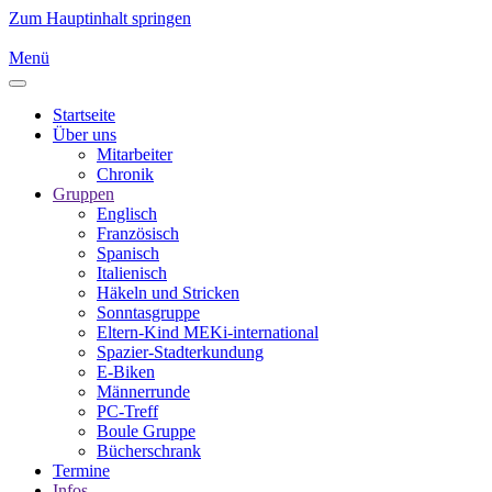
Zum Hauptinhalt springen
Menü
Startseite
Über uns
Mitarbeiter
Chronik
Gruppen
Englisch
Französisch
Spanisch
Italienisch
Häkeln und Stricken
Sonntasgruppe
Eltern-Kind MEKi-international
Spazier-Stadterkundung
E-Biken
Männerrunde
PC-Treff
Boule Gruppe
Bücherschrank
Termine
Infos