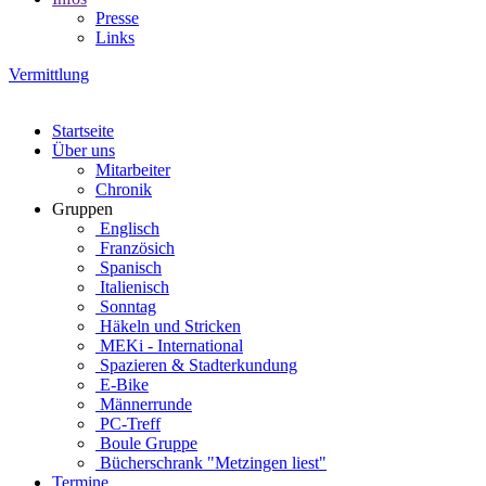
Presse
Links
Vermittlung
Startseite
Über uns
Mitarbeiter
Chronik
Gruppen
Englisch
Französich
Spanisch
Italienisch
Sonntag
Häkeln und Stricken
MEKi - International
Spazieren & Stadterkundung
E-Bike
Männerrunde
PC-Treff
Boule Gruppe
Bücherschrank "Metzingen liest"
Termine