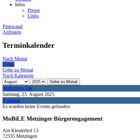
Infos
Presse
Links
Pinnwand
Anfragen
Terminkalender
Nach Monat
Heute
Gehe zu Monat
Nach Kategorie
Gehe zu Monat
Vorheriger Tag
Samstag, 23. August 2025
Folgetag
Es wurden keine Events gefunden
MoBiLE Metzinger Bürgerengagement
Am Klosterhof 13
72555 Metzingen