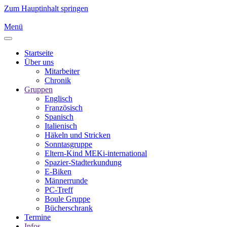
Zum Hauptinhalt springen
Menü
Startseite
Über uns
Mitarbeiter
Chronik
Gruppen
Englisch
Französisch
Spanisch
Italienisch
Häkeln und Stricken
Sonntasgruppe
Eltern-Kind MEKi-international
Spazier-Stadterkundung
E-Biken
Männerrunde
PC-Treff
Boule Gruppe
Bücherschrank
Termine
Infos