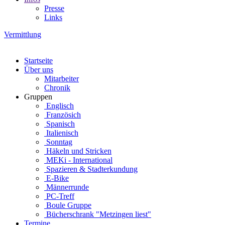
Presse
Links
Vermittlung
Startseite
Über uns
Mitarbeiter
Chronik
Gruppen
Englisch
Französich
Spanisch
Italienisch
Sonntag
Häkeln und Stricken
MEKi - International
Spazieren & Stadterkundung
E-Bike
Männerrunde
PC-Treff
Boule Gruppe
Bücherschrank "Metzingen liest"
Termine