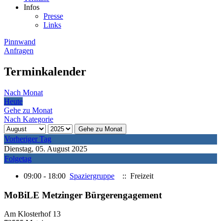
Infos
Presse
Links
Pinnwand
Anfragen
Terminkalender
Nach Monat
Heute
Gehe zu Monat
Nach Kategorie
Gehe zu Monat
Vorheriger Tag
Dienstag, 05. August 2025
Folgetag
09:00 - 18:00
Spaziergruppe
:: Freizeit
MoBiLE Metzinger Bürgerengagement
Am Klosterhof 13