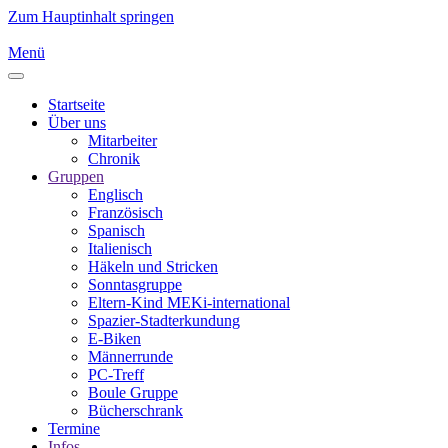
Zum Hauptinhalt springen
Menü
Startseite
Über uns
Mitarbeiter
Chronik
Gruppen
Englisch
Französisch
Spanisch
Italienisch
Häkeln und Stricken
Sonntasgruppe
Eltern-Kind MEKi-international
Spazier-Stadterkundung
E-Biken
Männerrunde
PC-Treff
Boule Gruppe
Bücherschrank
Termine
Infos