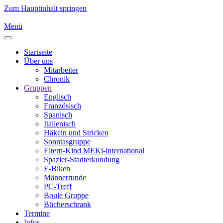
Zum Hauptinhalt springen
Menü
Startseite
Über uns
Mitarbeiter
Chronik
Gruppen
Englisch
Französisch
Spanisch
Italienisch
Häkeln und Stricken
Sonntasgruppe
Eltern-Kind MEKi-international
Spazier-Stadterkundung
E-Biken
Männerrunde
PC-Treff
Boule Gruppe
Bücherschrank
Termine
Infos