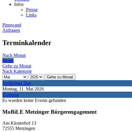
Infos
Presse
Links
Pinnwand
Anfragen
Terminkalender
Nach Monat
Heute
Gehe zu Monat
Nach Kategorie
Gehe zu Monat
Vorheriger Tag
Montag, 11. Mai 2026
Folgetag
Es wurden keine Events gefunden
MoBiLE Metzinger Bürgerengagement
Am Klosterhof 13
72555 Metzingen