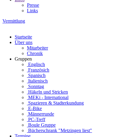
Presse
Links
Vermittlung
Startseite
Über uns
Mitarbeiter
Chronik
Gruppen
Englisch
Französich
Spanisch
Italienisch
Sonntag
Häkeln und Stricken
MEKi - International
Spazieren & Stadterkundung
E-Bike
Männerrunde
PC-Treff
Boule Gruppe
Bücherschrank "Metzingen liest"
Termine