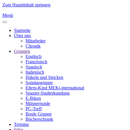
Zum Hauptinhalt springen
Menü
Startseite
Über uns
Mitarbeiter
Chronik
Gruppen
Englisch
Französisch
Spanisch
Italienisch
Häkeln und Stricken
Sonntasgruppe
Eltern-Kind MEKi-international
Spazier-Stadterkundung
E-Biken
Männerrunde
PC-Treff
Boule Gruppe
Bücherschrank
Termine
Infos