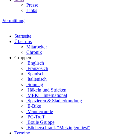
Presse
Links
Vermittlung
Startseite
Über uns
Mitarbeiter
Chronik
Gruppen
Englisch
Französich
Spanisch
Italienisch
Sonntag
Häkeln und Stricken
MEKi - International
Spazieren & Stadterkundung
E-Bike
Männerrunde
PC-Treff
Boule Gruppe
Bücherschrank "Metzingen liest"
Termine