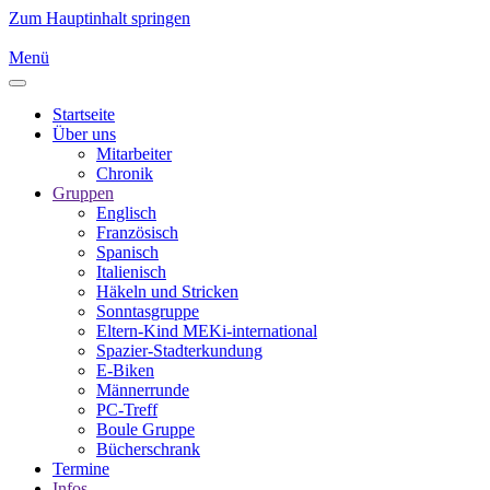
Zum Hauptinhalt springen
Menü
Startseite
Über uns
Mitarbeiter
Chronik
Gruppen
Englisch
Französisch
Spanisch
Italienisch
Häkeln und Stricken
Sonntasgruppe
Eltern-Kind MEKi-international
Spazier-Stadterkundung
E-Biken
Männerrunde
PC-Treff
Boule Gruppe
Bücherschrank
Termine
Infos