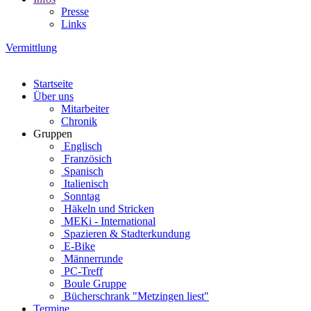
Presse
Links
Vermittlung
Startseite
Über uns
Mitarbeiter
Chronik
Gruppen
Englisch
Französich
Spanisch
Italienisch
Sonntag
Häkeln und Stricken
MEKi - International
Spazieren & Stadterkundung
E-Bike
Männerrunde
PC-Treff
Boule Gruppe
Bücherschrank "Metzingen liest"
Termine