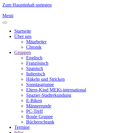
Zum Hauptinhalt springen
Menü
Startseite
Über uns
Mitarbeiter
Chronik
Gruppen
Englisch
Französisch
Spanisch
Italienisch
Häkeln und Stricken
Sonntasgruppe
Eltern-Kind MEKi-international
Spazier-Stadterkundung
E-Biken
Männerrunde
PC-Treff
Boule Gruppe
Bücherschrank
Termine
Infos