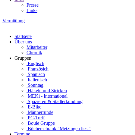
Presse
Links
Vermittlung
Startseite
Über uns
Mitarbeiter
Chronik
Gruppen
Englisch
Französich
Spanisch
Italienisch
Sonntag
Häkeln und Stricken
MEKi - International
Spazieren & Stadterkundung
E-Bike
Männerrunde
PC-Treff
Boule Gruppe
Bücherschrank "Metzingen liest"
Termine