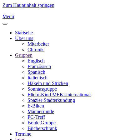
Zum Hauptinhalt springen
Menü
Startseite
Über uns
Mitarbeiter
Chronik
Gruppen
Englisch
Französisch
Spanisch
Italienisch
Häkeln und Stricken
Sonntasgruppe
Eltern-Kind MEKi-international
Spazier-Stadterkundung
E-Biken
Männerrunde
PC-Treff
Boule Gruppe
Bücherschrank
Termine
Infos