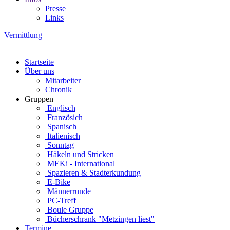
Presse
Links
Vermittlung
Startseite
Über uns
Mitarbeiter
Chronik
Gruppen
Englisch
Französich
Spanisch
Italienisch
Sonntag
Häkeln und Stricken
MEKi - International
Spazieren & Stadterkundung
E-Bike
Männerrunde
PC-Treff
Boule Gruppe
Bücherschrank "Metzingen liest"
Termine