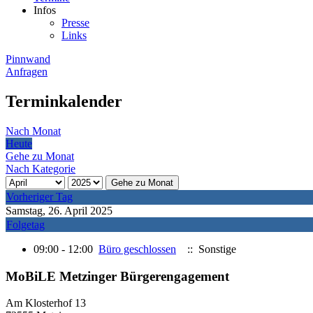
Infos
Presse
Links
Pinnwand
Anfragen
Terminkalender
Nach Monat
Heute
Gehe zu Monat
Nach Kategorie
Gehe zu Monat
Vorheriger Tag
Samstag, 26. April 2025
Folgetag
09:00 - 12:00
Büro geschlossen
:: Sonstige
MoBiLE Metzinger Bürgerengagement
Am Klosterhof 13