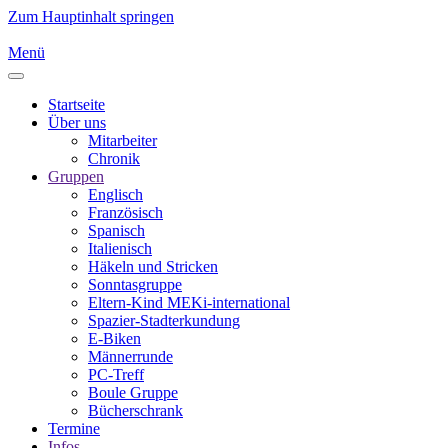
Zum Hauptinhalt springen
Menü
Startseite
Über uns
Mitarbeiter
Chronik
Gruppen
Englisch
Französisch
Spanisch
Italienisch
Häkeln und Stricken
Sonntasgruppe
Eltern-Kind MEKi-international
Spazier-Stadterkundung
E-Biken
Männerrunde
PC-Treff
Boule Gruppe
Bücherschrank
Termine
Infos