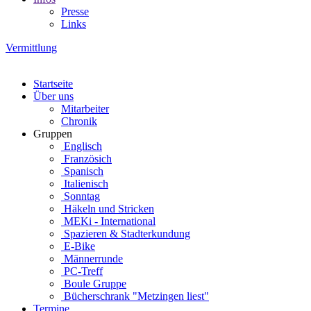
Presse
Links
Vermittlung
Startseite
Über uns
Mitarbeiter
Chronik
Gruppen
Englisch
Französich
Spanisch
Italienisch
Sonntag
Häkeln und Stricken
MEKi - International
Spazieren & Stadterkundung
E-Bike
Männerrunde
PC-Treff
Boule Gruppe
Bücherschrank "Metzingen liest"
Termine