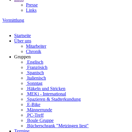
Presse
Links
Vermittlung
Startseite
Über uns
Mitarbeiter
Chronik
Gruppen
Englisch
Französich
Spanisch
Italienisch
Sonntag
Häkeln und Stricken
MEKi - International
Spazieren & Stadterkundung
E-Bike
Männerrunde
PC-Treff
Boule Gruppe
Bücherschrank "Metzingen liest"
Termine