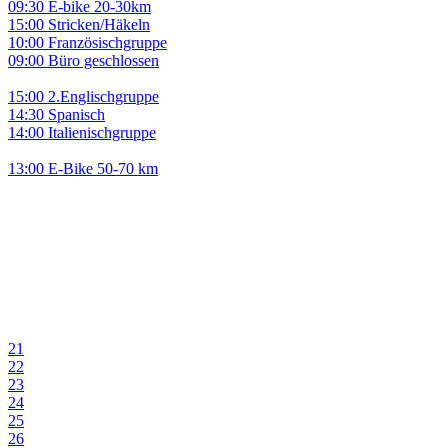
09:30 E-bike 20-30km
15:00 Stricken/Häkeln
10:00 Französischgruppe
09:00 Büro geschlossen
15:00 2.Englischgruppe
14:30 Spanisch
14:00 Italienischgruppe
13:00 E-Bike 50-70 km
21
22
23
24
25
26