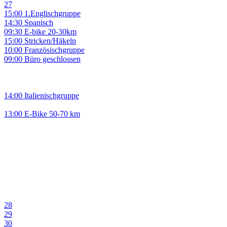
27
15:00 1.Englischgruppe
14:30 Spanisch
09:30 E-bike 20-30km
15:00 Stricken/Häkeln
10:00 Französischgruppe
09:00 Büro geschlossen
14:00 Italienischgruppe
13:00 E-Bike 50-70 km
28
29
30