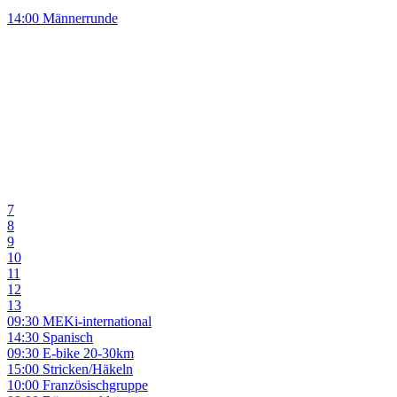
14:00 Männerrunde
7
8
9
10
11
12
13
09:30 MEKi-international
14:30 Spanisch
09:30 E-bike 20-30km
15:00 Stricken/Häkeln
10:00 Französischgruppe