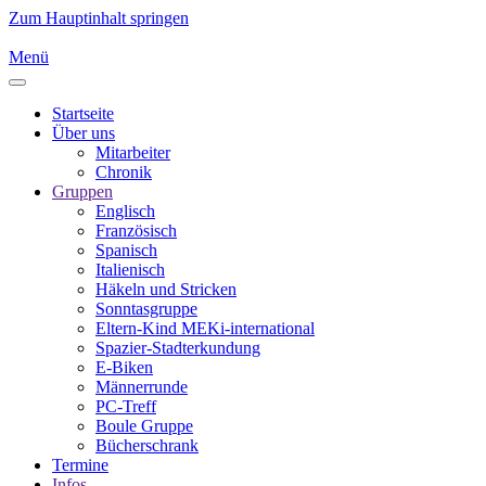
Zum Hauptinhalt springen
Menü
Startseite
Über uns
Mitarbeiter
Chronik
Gruppen
Englisch
Französisch
Spanisch
Italienisch
Häkeln und Stricken
Sonntasgruppe
Eltern-Kind MEKi-international
Spazier-Stadterkundung
E-Biken
Männerrunde
PC-Treff
Boule Gruppe
Bücherschrank
Termine
Infos