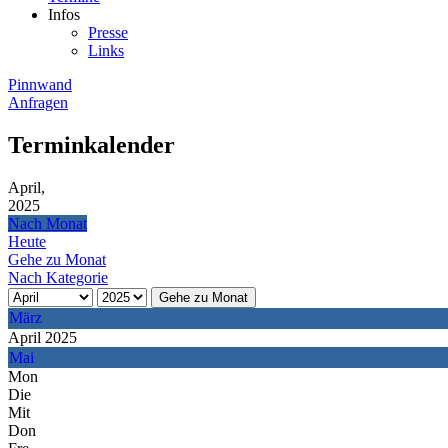
Infos
Presse
Links
Pinnwand
Anfragen
Terminkalender
April,
2025
Nach Monat
Heute
Gehe zu Monat
Nach Kategorie
Gehe zu Monat
März
April 2025
Mai
Mon
Die
Mit
Don