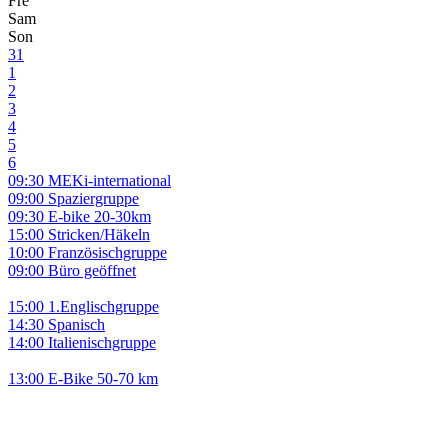
Fre
Sam
Son
31
1
2
3
4
5
6
09:30 MEKi-international
09:00 Spaziergruppe
09:30 E-bike 20-30km
15:00 Stricken/Häkeln
10:00 Französischgruppe
09:00 Büro geöffnet
15:00 1.Englischgruppe
14:30 Spanisch
14:00 Italienischgruppe
13:00 E-Bike 50-70 km