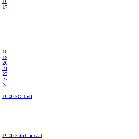
16
17
18
19
20
21
22
23
24
10:00 PC-Treff
19:00 Foto ClickArt