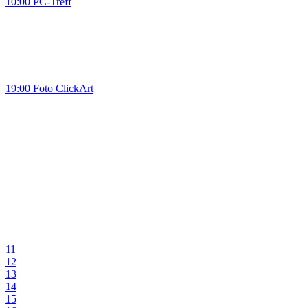
10:00 PC-Treff
19:00 Foto ClickArt
11
12
13
14
15