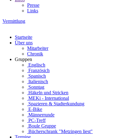
Presse
Links
Vermittlung
Startseite
Über uns
Mitarbeiter
Chronik
Gruppen
Englisch
Französich
Spanisch
Italienisch
Sonntag
Häkeln und Stricken
MEKi - International
Spazieren & Stadterkundung
E-Bike
Männerrunde
PC-Treff
Boule Gruppe
Bücherschrank "Metzingen liest"
Termine