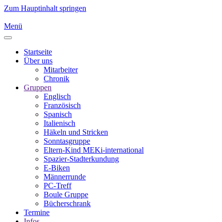
Zum Hauptinhalt springen
Menü
Startseite
Über uns
Mitarbeiter
Chronik
Gruppen
Englisch
Französisch
Spanisch
Italienisch
Häkeln und Stricken
Sonntasgruppe
Eltern-Kind MEKi-international
Spazier-Stadterkundung
E-Biken
Männerrunde
PC-Treff
Boule Gruppe
Bücherschrank
Termine
Infos