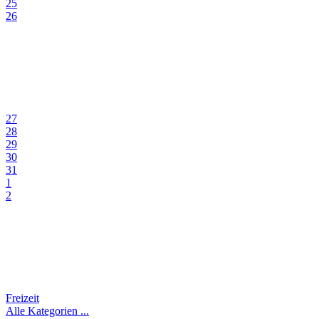
25
26
27
28
29
30
31
1
2
Freizeit
Alle Kategorien ...