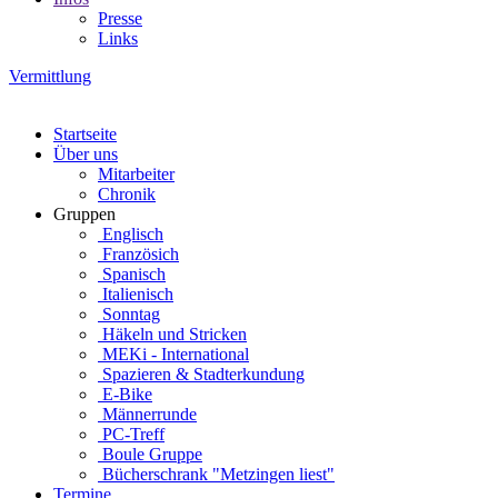
Presse
Links
Vermittlung
Startseite
Über uns
Mitarbeiter
Chronik
Gruppen
Englisch
Französich
Spanisch
Italienisch
Sonntag
Häkeln und Stricken
MEKi - International
Spazieren & Stadterkundung
E-Bike
Männerrunde
PC-Treff
Boule Gruppe
Bücherschrank "Metzingen liest"
Termine