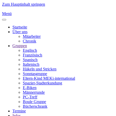
Zum Hauptinhalt springen
Menü
Startseite
Über uns
Mitarbeiter
Chronik
Gruppen
Englisch
Französisch
Spanisch
Italienisch
Häkeln und Stricken
Sonntasgruppe
Eltern-Kind MEKi-international
Spazier-Stadterkundung
E-Biken
Männerrunde
PC-Treff
Boule Gruppe
Bücherschrank
Termine
Infos