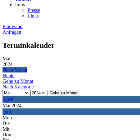
Infos
Presse
Links
Pinnwand
Anfragen
Terminkalender
Mai,
2024
Nach Monat
Heute
Gehe zu Monat
Nach Kategorie
Gehe zu Monat
April
Mai 2024
Juni
Mon
Die
Mit
Don