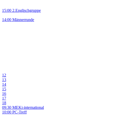
15:00 2.Englischgruppe
14:00 Männerrunde
12
13
14
15
16
17
18
09:30 MEKi-international
10:00 PC-Treff