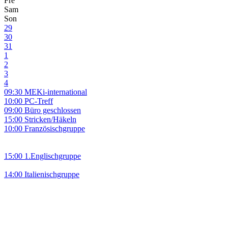
Fre
Sam
Son
29
30
31
1
2
3
4
09:30 MEKi-international
10:00 PC-Treff
09:00 Büro geschlossen
15:00 Stricken/Häkeln
10:00 Französischgruppe
15:00 1.Englischgruppe
14:00 Italienischgruppe