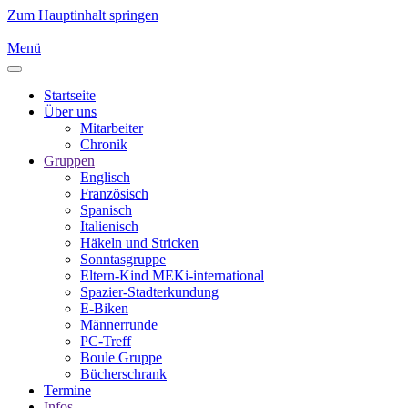
Zum Hauptinhalt springen
Menü
Startseite
Über uns
Mitarbeiter
Chronik
Gruppen
Englisch
Französisch
Spanisch
Italienisch
Häkeln und Stricken
Sonntasgruppe
Eltern-Kind MEKi-international
Spazier-Stadterkundung
E-Biken
Männerrunde
PC-Treff
Boule Gruppe
Bücherschrank
Termine
Infos