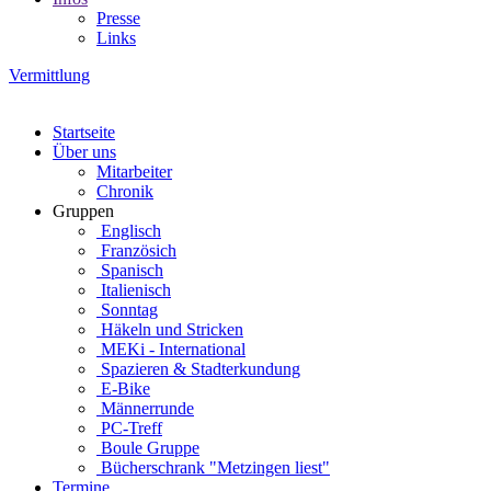
Presse
Links
Vermittlung
Startseite
Über uns
Mitarbeiter
Chronik
Gruppen
Englisch
Französich
Spanisch
Italienisch
Sonntag
Häkeln und Stricken
MEKi - International
Spazieren & Stadterkundung
E-Bike
Männerrunde
PC-Treff
Boule Gruppe
Bücherschrank "Metzingen liest"
Termine