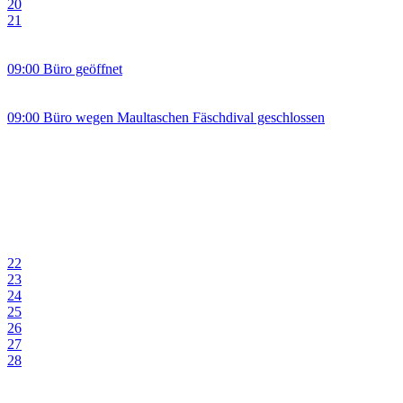
20
21
09:00 Büro geöffnet
09:00 Büro wegen Maultaschen Fäschdival geschlossen
22
23
24
25
26
27
28