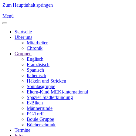
Zum Hauptinhalt springen
Menü
Startseite
Über uns
Mitarbeiter
Chronik
Gruppen
Englisch
Französisch
Spanisch
Italienisch
Häkeln und Stricken
Sonntasgruppe
Eltern-Kind MEKi-international
Spazier-Stadterkundung
E-Biken
Männerrunde
PC-Treff
Boule Gruppe
Bücherschrank
Termine
Infos