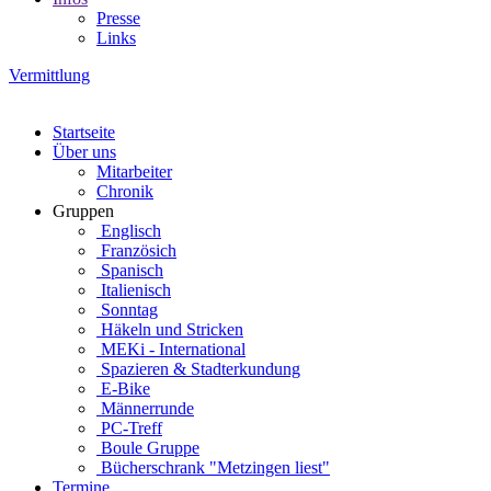
Presse
Links
Vermittlung
Startseite
Über uns
Mitarbeiter
Chronik
Gruppen
Englisch
Französich
Spanisch
Italienisch
Sonntag
Häkeln und Stricken
MEKi - International
Spazieren & Stadterkundung
E-Bike
Männerrunde
PC-Treff
Boule Gruppe
Bücherschrank "Metzingen liest"
Termine